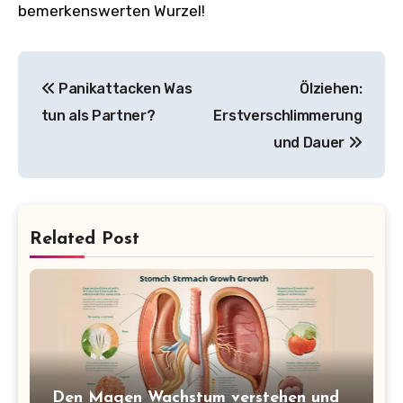
bemerkenswerten Wurzel!
Post
Panikattacken Was
Ölziehen:
navigation
tun als Partner?
Erstverschlimmerung
und Dauer
Related Post
Den Magen Wachstum verstehen und